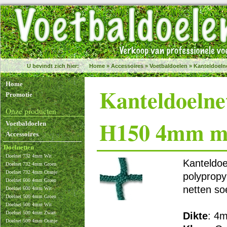
U bevindt zich hier:
Home
»
Accessoires
»
Voetbaldoelen
»
Kanteldoeln
Home
Kanteldoelne
Promotie
Onze producten
H150 4mm ma
Voetbaldoelen
Accessoires
Doelnetten
Doelnet 732 4mm Wit
Kanteldoe
Doelnet 732 4mm Groen
Doelnet 732 4mm Oranje
polypropy
Doelnet 600 4mm Groen
netten so
Doelnet 600 4mm Wit
Doelnet 500 4mm Groen
Doelnet 500 4mm Wit
Doelnet 500 4mm Zwart
Dikte
: 4
Doelnet 500 4mm Oranje