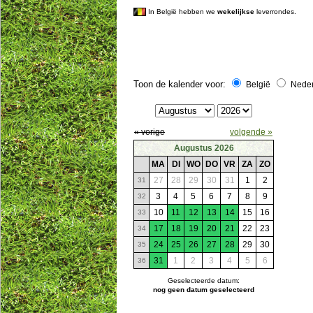
In België hebben we
wekelijkse
leverrondes.
Toon de kalender voor:
België
Nede
« vorige
volgende »
Augustus 2026
MA
DI
WO
DO
VR
ZA
ZO
27
28
29
30
31
1
2
31
3
4
5
6
7
8
9
32
10
11
12
13
14
15
16
33
17
18
19
20
21
22
23
34
24
25
26
27
28
29
30
35
31
1
2
3
4
5
6
36
Geselecteerde datum:
nog geen datum geselecteerd