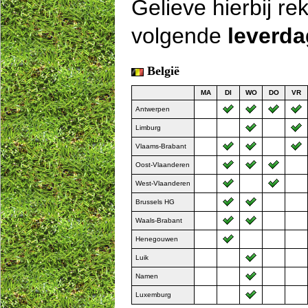
Gelieve hierbij r
volgende
leverd
België
MA
DI
WO
DO
VR
Antwerpen
Limburg
Vlaams-Brabant
Oost-Vlaanderen
West-Vlaanderen
Brussels HG
Waals-Brabant
Henegouwen
Luik
Namen
Luxemburg