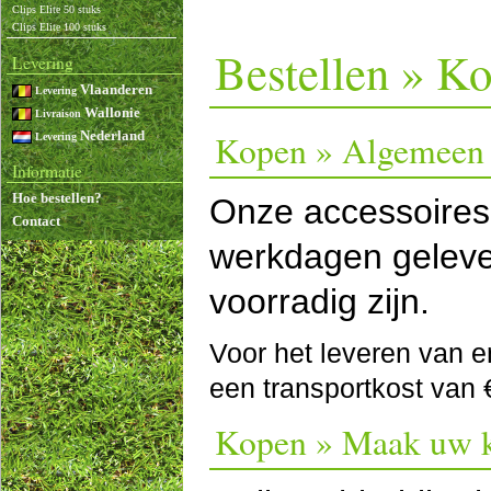
Clips Elite 50 stuks
Clips Elite 100 stuks
Bestellen » K
Levering
Vlaanderen
Levering
Wallonie
Livraison
Nederland
Kopen » Algemeen
Levering
Informatie
Hoe bestellen?
Onze accessoires
Contact
werkdagen geleve
voorradig zijn.
Voor het leveren van e
een transportkost van 
Kopen » Maak uw 