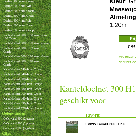
Kleur
: G
Doelnet 400 4mm Groen
Doelnet 400 4mm Wit
Maaswijd
Doelnet 400 4mm Oranje
Afmetin
Doelnet 300 4mm Groen
Doelnet 300 4mm Wit
1,20m
Doelnet 300 4mm Zwart
Doelnet 300 4mm Oranje
Kanteldoelnet 300 H150 4mm maas
Pri
100 Groen
Kanteldoelnet 300 H120 4mm Groen
€ 95
Kanteldoelnet 300 H120 4mm
Oranje
Kanteldoelnet 300 H100 4mm Groen
Alle prijzen 
Kanteldoelnet 300 H100 4mm
Voor het lev
Oranje
Kanteldoelnet 240 4mm Groen
Kanteldoelnet 240 4mm Oranje
Kanteldoelnet 200 4mm Groen
Kanteldoelnet 200 4mm Oranje
Kanteldoelnet 300 H
Kanteldoelnet 180 4mm Groen
Kanteldoelnet 160 4mm Groen
geschikt voor
Kanteldoelnet 160 4mm Oranje
Kanteldoelnet 120 4mm Groen
Kanteldoelnet 120 4mm Oranje
Oefenwanden
Favorit
Oefenwand 300 (2 gaten)
Oefenwand 500 (2 gaten)
Calzio Favorit 300 H150
Oefenwand 500 (5 gaten)
Clips