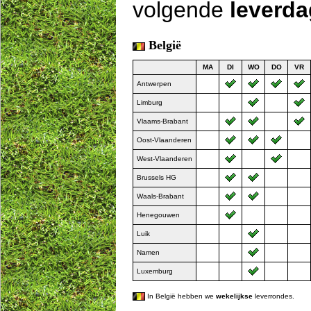
volgende
leverd
België
MA
DI
WO
DO
VR
Antwerpen
Limburg
Vlaams-Brabant
Oost-Vlaanderen
West-Vlaanderen
Brussels HG
Waals-Brabant
Henegouwen
Luik
Namen
Luxemburg
In België hebben we
wekelijkse
leverrondes.