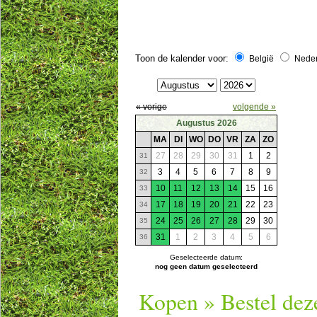
Toon de kalender voor:
België
Nede
« vorige
volgende »
Augustus 2026
MA
DI
WO
DO
VR
ZA
ZO
27
28
29
30
31
1
2
31
3
4
5
6
7
8
9
32
10
11
12
13
14
15
16
33
17
18
19
20
21
22
23
34
24
25
26
27
28
29
30
35
31
1
2
3
4
5
6
36
Geselecteerde datum:
nog geen datum geselecteerd
Kopen » Bestel dez