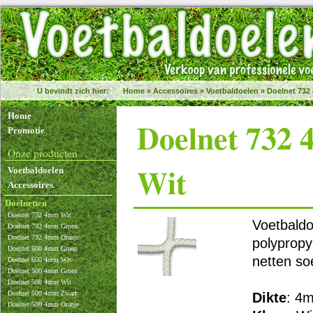
U bevindt zich hier:
Home
»
Accessoires
»
Voetbaldoelen
»
Doelnet 732
Home
Doelnet 732
Promotie
Onze producten
Wit
Voetbaldoelen
Accessoires
Doelnetten
Doelnet 732 4mm Wit
Voetbaldo
Doelnet 732 4mm Groen
Doelnet 732 4mm Oranje
polypropy
Doelnet 600 4mm Groen
netten so
Doelnet 600 4mm Wit
Doelnet 500 4mm Groen
Doelnet 500 4mm Wit
Doelnet 500 4mm Zwart
Dikte
: 4
Doelnet 500 4mm Oranje