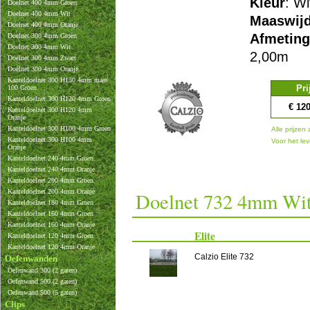
Kleur
: Wi
Doelnet 400 4mm Groen
Doelnet 400 4mm Wit
Maaswijd
Doelnet 400 4mm Oranje
Afmetin
Doelnet 300 4mm Groen
Doelnet 300 4mm Wit
2,00m
Doelnet 300 4mm Zwart
Doelnet 300 4mm Oranje
Kanteldoelnet 300 H150 4mm maas
Pri
100 Groen
Kanteldoelnet 300 H120 4mm Groen
€ 12
Kanteldoelnet 300 H120 4mm
Oranje
Kanteldoelnet 300 H100 4mm Groen
Alle prijzen 
Kanteldoelnet 300 H100 4mm
Voor het lev
Oranje
Kanteldoelnet 240 4mm Groen
Kanteldoelnet 240 4mm Oranje
Kanteldoelnet 200 4mm Groen
Kanteldoelnet 200 4mm Oranje
Doelnet 732 4mm Wit 
Kanteldoelnet 180 4mm Groen
Kanteldoelnet 160 4mm Groen
Kanteldoelnet 160 4mm Oranje
Elite
Kanteldoelnet 120 4mm Groen
Kanteldoelnet 120 4mm Oranje
Calzio Elite 732
Oefenwanden
Oefenwand 300 (2 gaten)
Oefenwand 500 (2 gaten)
Oefenwand 500 (5 gaten)
Clips