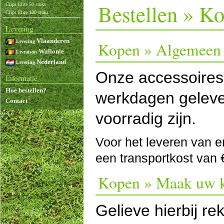
Bestellen » K
Clips Elite 50 stuks
Clips Elite 100 stuks
Levering
Vlaanderen
Levering
Kopen » Algemeen
Wallonie
Livraison
Nederland
Levering
Onze accessoires
Informatie
Hoe bestellen?
werkdagen geleve
Contact
voorradig zijn.
Voor het leveren van e
een transportkost van 
Kopen » Maak uw 
Gelieve hierbij r