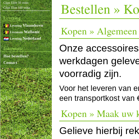
Bestellen » K
Clips Elite 50 stuks
Clips Elite 100 stuks
Levering
Vlaanderen
Levering
Kopen » Algemeen
Wallonie
Livraison
Nederland
Levering
Onze accessoires
Informatie
Hoe bestellen?
werkdagen geleve
Contact
voorradig zijn.
Voor het leveren van e
een transportkost van 
Kopen » Maak uw 
Gelieve hierbij r