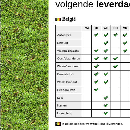
volgende
leverd
België
MA
DI
WO
DO
VR
Antwerpen
Limburg
Vlaams-Brabant
Oost-Vlaanderen
West-Vlaanderen
Brussels HG
Waals-Brabant
Henegouwen
Luik
Namen
Luxemburg
In België hebben we
wekelijkse
leverrondes.