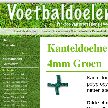
U bevindt zich hier:
Home
»
Accessoires
»
Voetbaldoelen
»
Kanteldoeln
Home
Kanteldoelne
Promotie
Onze producten
4mm Groen
Voetbaldoelen
Accessoires
Doelnetten
Doelnet 732 4mm Wit
Kanteldoe
Doelnet 732 4mm Groen
Doelnet 732 4mm Oranje
polypropy
Doelnet 600 4mm Groen
netten so
Doelnet 600 4mm Wit
Doelnet 500 4mm Groen
Doelnet 500 4mm Wit
Doelnet 500 4mm Zwart
Dikte
: 4
Doelnet 500 4mm Oranje