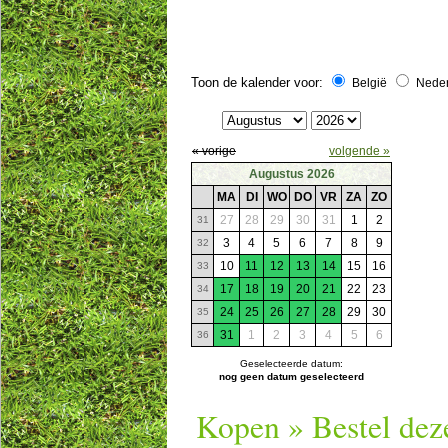
Toon de kalender voor:
België
Nede
« vorige
volgende »
Augustus 2026
MA
DI
WO
DO
VR
ZA
ZO
27
28
29
30
31
1
2
31
3
4
5
6
7
8
9
32
10
11
12
13
14
15
16
33
17
18
19
20
21
22
23
34
24
25
26
27
28
29
30
35
31
1
2
3
4
5
6
36
Geselecteerde datum:
nog geen datum geselecteerd
Kopen » Bestel dez