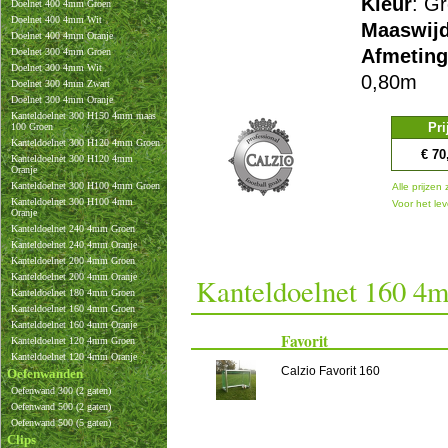
Kleur
: G
Doelnet 400 4mm Groen
Doelnet 400 4mm Wit
Maaswijd
Doelnet 400 4mm Oranje
Afmetin
Doelnet 300 4mm Groen
Doelnet 300 4mm Wit
0,80m
Doelnet 300 4mm Zwart
Doelnet 300 4mm Oranje
Kanteldoelnet 300 H150 4mm maas
Pri
100 Groen
Kanteldoelnet 300 H120 4mm Groen
€ 70
Kanteldoelnet 300 H120 4mm
Oranje
Kanteldoelnet 300 H100 4mm Groen
Alle prijzen 
Kanteldoelnet 300 H100 4mm
Voor het lev
Oranje
Kanteldoelnet 240 4mm Groen
Kanteldoelnet 240 4mm Oranje
Kanteldoelnet 200 4mm Groen
Kanteldoelnet 200 4mm Oranje
Kanteldoelnet 160 4m
Kanteldoelnet 180 4mm Groen
Kanteldoelnet 160 4mm Groen
Kanteldoelnet 160 4mm Oranje
Favorit
Kanteldoelnet 120 4mm Groen
Kanteldoelnet 120 4mm Oranje
Calzio Favorit 160
Oefenwanden
Oefenwand 300 (2 gaten)
Oefenwand 500 (2 gaten)
Oefenwand 500 (5 gaten)
Clips