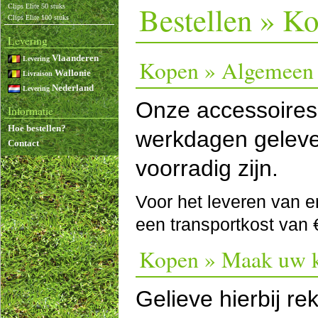
Bestellen » K
Clips Elite 50 stuks
Clips Elite 100 stuks
Levering
Vlaanderen
Levering
Kopen » Algemeen
Wallonie
Livraison
Nederland
Levering
Onze accessoires
Informatie
Hoe bestellen?
werkdagen geleve
Contact
voorradig zijn.
Voor het leveren van e
een transportkost van 
Kopen » Maak uw 
Gelieve hierbij r