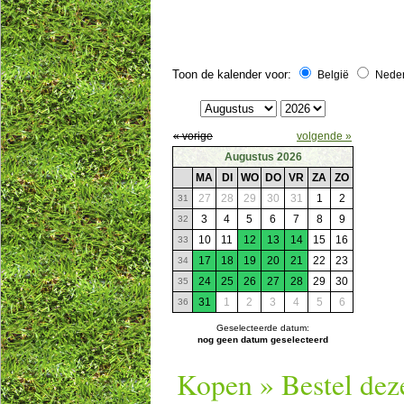
Toon de kalender voor:
België
Nede
« vorige
volgende »
Augustus 2026
MA
DI
WO
DO
VR
ZA
ZO
27
28
29
30
31
1
2
31
3
4
5
6
7
8
9
32
10
11
12
13
14
15
16
33
17
18
19
20
21
22
23
34
24
25
26
27
28
29
30
35
31
1
2
3
4
5
6
36
Geselecteerde datum:
nog geen datum geselecteerd
Kopen » Bestel dez