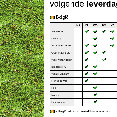
volgende
leverd
België
MA
DI
WO
DO
VR
Antwerpen
Limburg
Vlaams-Brabant
Oost-Vlaanderen
West-Vlaanderen
Brussels HG
Waals-Brabant
Henegouwen
Luik
Namen
Luxemburg
In België hebben we
wekelijkse
leverrondes.