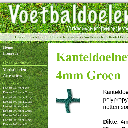
U bevindt zich hier:
Home
»
Accessoires
»
Voetbaldoelen
»
Kanteldoeln
Home
Kanteldoelne
Promotie
Onze producten
4mm Groen
Voetbaldoelen
Accessoires
Doelnetten
Doelnet 732 4mm Wit
Kanteldoe
Doelnet 732 4mm Groen
Doelnet 732 4mm Oranje
polypropy
Doelnet 600 4mm Groen
netten so
Doelnet 600 4mm Wit
Doelnet 500 4mm Groen
Doelnet 500 4mm Wit
Doelnet 500 4mm Zwart
Dikte
: 4
Doelnet 500 4mm Oranje