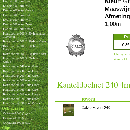
Kleur
: G
Doelnet 400 4mm Groen
Doelnet 400 4mm Wit
Maaswijd
Doelnet 400 4mm Oranje
Afmetin
Doelnet 300 4mm Groen
Doelnet 300 4mm Wit
1,00m
Doelnet 300 4mm Zwart
Doelnet 300 4mm Oranje
Kanteldoelnet 300 H150 4mm maas
Pri
100 Groen
Kanteldoelnet 300 H120 4mm Groen
€ 85
Kanteldoelnet 300 H120 4mm
Oranje
Kanteldoelnet 300 H100 4mm Groen
Alle prijzen 
Kanteldoelnet 300 H100 4mm
Voor het lev
Oranje
Kanteldoelnet 240 4mm Groen
Kanteldoelnet 240 4mm Oranje
Kanteldoelnet 200 4mm Groen
Kanteldoelnet 200 4mm Oranje
Kanteldoelnet 240 4m
Kanteldoelnet 180 4mm Groen
Kanteldoelnet 160 4mm Groen
Kanteldoelnet 160 4mm Oranje
Favorit
Kanteldoelnet 120 4mm Groen
Kanteldoelnet 120 4mm Oranje
Calzio Favorit 240
Oefenwanden
Oefenwand 300 (2 gaten)
Oefenwand 500 (2 gaten)
Oefenwand 500 (5 gaten)
Clips