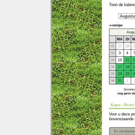
Toon de kalen
« vorige
Augu
MA
DI
W
27
28
2
31
3
4
32
10
11
1
33
17
18
1
34
24
25
2
35
31
1
36
Geselec
nog geen d
Kopen » Bestel 
Voor u deze pr
bovenstaande 
In winkelw