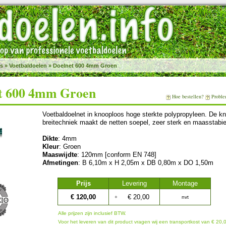
es
»
Voetbaldoelen
»
Doelnet 600 4mm Groen
t 600 4mm Groen
Hoe bestellen?
Proble
Voetbaldoelnet in knooploos hoge sterkte polypropyleen. De k
breitechniek maakt de netten soepel, zeer sterk en maasstabie
Dikte
: 4mm
Kleur
: Groen
Maaswijdte
: 120mm [conform EN 748]
Afmetingen
: B 6,10m x H 2,05m x DB 0,80m x DO 1,50m
Prijs
Levering
Montage
€ 120,00
€ 20,00
+
nvt
Alle prijzen zijn inclusief BTW.
Voor het leveren van dit product vragen wij een transportkost van € 20,