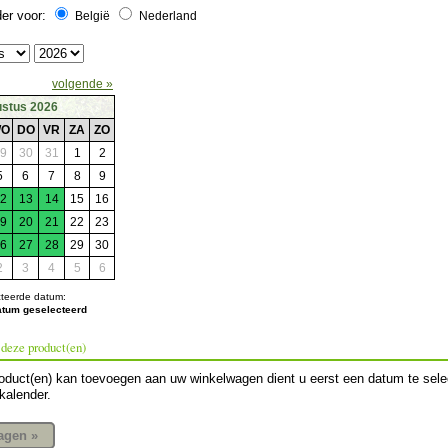
der voor:
België
Nederland
volgende »
stus 2026
O
DO
VR
ZA
ZO
9
30
31
1
2
5
6
7
8
9
2
13
14
15
16
9
20
21
22
23
6
27
28
29
30
2
3
4
5
6
teerde datum:
atum geselecteerd
deze product(en)
oduct(en) kan toevoegen aan uw winkelwagen dient u eerst een datum te sele
kalender.
agen »