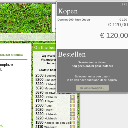
[ x ]
Kopen
Doelnet 600 4mm Groen
€ 120
€ 120,00
Voetbaldoelen
€ 120,00
On-line bestellingen
Bestellen
men met bestellen?
Wij leveren in gans
Vlaanderen, dus ook
Geselecteerde datum:
in uw regio!
nooploze
nog geen datum geselecteerd
l.
Laatste bestellingen uit
2530
Boechout
Selecteer eerst een datum
8200
Sint-Michiels
in de kalender onderaan deze pagina
.
3220
Holsbeek
3670
In winkelwagen »
Meeuwen-Gruitrode
3670
Meeuwen-Gruitrode
3220
Holsbeek
1790
Affligem
2580
Putte
3020
Herent
3220
Holsbeek
3220
Holsbeek
1880
Kapelle-op-den-Bos
00.
2110
Wijnegem