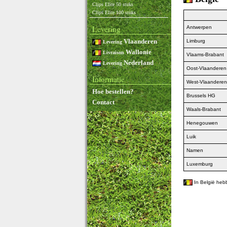
Clips Elite 50 stuks
Clips Elite 100 stuks
Levering
Antwerpen
Vlaanderen
Limburg
Levering
Wallonie
Livraison
Vlaams-Brabant
Nederland
Levering
Oost-Vlaanderen
Informatie
West-Vlaanderen
Hoe bestellen?
Brussels HG
Contact
Waals-Brabant
Henegouwen
Luik
Namen
Luxemburg
In België he