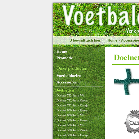
U bevindt zich hier:
Home
»
Accessoir
Home
Doelne
Promotie
Onze producten
Voetbaldoelen
Accessoires
Doelnetten
Doelnet 732 4mm Wit
Doelnet 732 4mm Groen
Doelnet 732 4mm Oranje
Doelnet 600 4mm Groen
Doelnet 600 4mm Wit
Doelnet 500 4mm Groen
Doelnet 500 4mm Wit
Doelnet 500 4mm Zwart
Doelnet 500 4mm Oranje