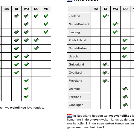
MA
DI
WO
DO
VR
MA
DI
WO
DO
Zeeland
2
Noord-Brabant
2
Limburg
2
Zuid-Holland
1
Noord-Holland
1
Utrecht
1
Gelderland
1
Overijssel
1
Flevoland
1
Drenthe
2
Friesland
2
Groningen
2
bben we
wekelijkse
leverrondes.
In Nederland hebben we
tweewekelijkse
l
komen we in de
oneven
weken langs op de da
met het cijfer
1
, in de
even
weken komen we lan
gemarkeerd met het cijfer
2
.