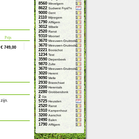
8560
Wevelgem
8622
Sudwest Frysl?n
9000
Gent
2110
Wijnegem
1790
Affligem
3012
Wilsele
2520
Ranst
9310
Moorsel
Prijs
3670
Meeuwen-Gruitrode
3670
Meeuwen-Gruitrode
€ 749,00
2221
Booischot
1234
Test
3590
Diepenbeek
9870
Zulte
3670
Meeuwen-Gruitrode
3020
Herent
9090
Melle
2930
Brasschaat
2200
Herentals
2280
Grobbendonk
2
Gjs
zijn.
5725
Heusden
2520
Ranst
1910
Kampenhout
3200
Aarschot
2490
Balen
1790
Affligem