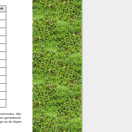
VR
everrondes. Hier
gen gemarkeerd
gs op de dagen