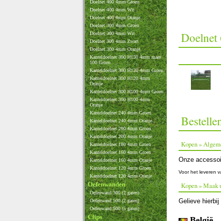
Doelnet 400 4mm Groen
Doelnet 400 4mm Wit
Doelnet 400 4mm Oranje
Doelnet 300 4mm Groen
Doelnet
Doelnet 300 4mm Wit
Doelnet 300 4mm Zwart
Doelnet 300 4mm Oranje
Kanteldoelnet 300 H150 4mm maas
100 Groen
Kanteldoelnet 300 H120 4mm Groen
Kanteldoelnet 300 H120 4mm
Oranje
Kanteldoelnet 300 H100 4mm Groen
Kanteldoelnet 300 H100 4mm
Oranje
Kanteldoelnet 240 4mm Groen
Bestelle
Kanteldoelnet 240 4mm Oranje
Kanteldoelnet 200 4mm Groen
Kanteldoelnet 200 4mm Oranje
Kopen » Algem
Kanteldoelnet 180 4mm Groen
Kanteldoelnet 160 4mm Groen
Onze accessoir
Kanteldoelnet 160 4mm Oranje
Kanteldoelnet 120 4mm Groen
Voor het leveren v
Kanteldoelnet 120 4mm Oranje
Oefenwanden
Kopen » Maak 
Oefenwand 300 (2 gaten)
Gelieve hierbi
Oefenwand 500 (2 gaten)
Oefenwand 500 (5 gaten)
Clips
België