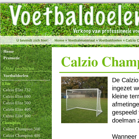
U bevindt zich hier:
Home
»
Voetbalmateriaal
»
Voetbaldoelen
»
Calzio 
Home
Calzio Cham
Promotie
Onze producten
Voetbaldoelen
De Calzio
Elite
ingezet w
Calzio Elite 732
kleine ter
Calzio Elite 600
Calzio Elite 500
afmetinge
Calzio Elite 400
gespeeld 
Calzio Elite 300
doelman z
Champion
Calzio Champion 500
Calzio Champion 400
Wanneer u