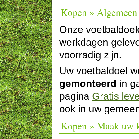
Kopen » Algemeen
Onze voetbaldoel
werkdagen geleve
voorradig zijn.
Uw voetbaldoel w
gemonteerd
in g
pagina
Gratis lev
ook in uw gemeen
Kopen » Maak uw 