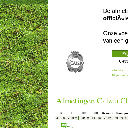
De afmeti
officiÃ«
Onze voet
van een g
Pri
€ 49
Alle prijzen 
Dit product
Afmetingen Calzio C
B
H
DB
DO
Gewicht
Rond pro
3,00 m
2,00 m
0,85 m
1,60 m
28 kg
80,0 x 80