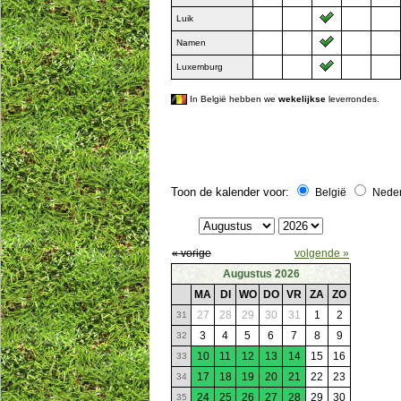
Luik
Namen
Luxemburg
In België hebben we
wekelijkse
leverrondes.
Toon de kalender voor:
België
Nede
« vorige
volgende »
Augustus 2026
MA
DI
WO
DO
VR
ZA
ZO
27
28
29
30
31
1
2
31
3
4
5
6
7
8
9
32
10
11
12
13
14
15
16
33
17
18
19
20
21
22
23
34
24
25
26
27
28
29
30
35