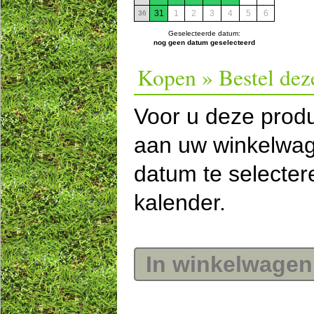
31
1
2
3
4
5
6
36
Geselecteerde datum:
nog geen datum geselecteerd
Kopen » Bestel dez
Voor u deze prod
aan uw winkelwag
datum te selecte
kalender.
In winkelwagen