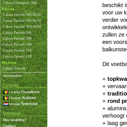
Calzio Champion 300
beschikt i
Favorit
voor uw k
Calzio Favorit 300 H150
verder vo
Calzio Favorit 300 H120
ontwikkele
Calzio Favorit 300 H100
Calzio Favorit 240
zullen ze 
Calzio Favorit 200
een voor
Calzio Favorit 180
balkunste
Calzio Favorit 160
Calzio Favorit 120
Diversen
Dit voetb
Calzio Tchouk
Accessoires
+
topkwal
Levering
+ vervaar
Vlaanderen
Levering
+
traditi
Wallonie
Livraison
+
rond pr
Nederland
Levering
+ alumini
Informatie
verhoogt
Hoe bestellen?
+ laag ge
Contact