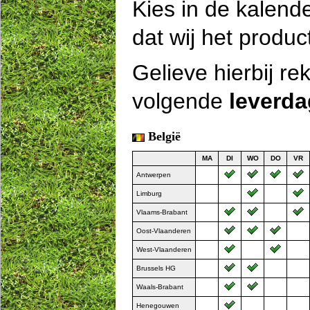
Kies in de kalend
dat wij het produc
Gelieve hierbij r
volgende
leverd
België
MA
DI
WO
DO
VR
Antwerpen
Limburg
Vlaams-Brabant
Oost-Vlaanderen
West-Vlaanderen
Brussels HG
Waals-Brabant
Henegouwen